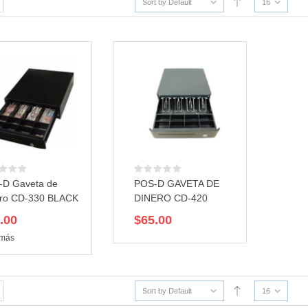
Sort by Default
16
-D Gaveta de
POS-D GAVETA DE
ero CD-330 BLACK
DINERO CD-420
.00
$
65.00
 más
Sort by Default
16