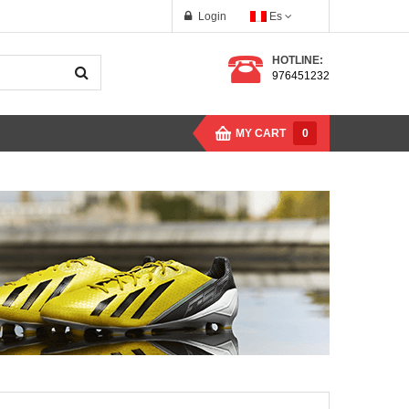
Login
Es
HOTLINE:
976451232
MY CART
0