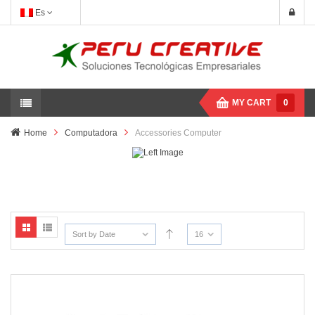
Es
MY CART
0
Home
Computadora
Accessories Computer
Sort by Date
16