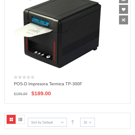
POS-D Impresora Termica TP-300F
El
El
$
189.00
$
195.00
precio
precio
original
actual
era:
es:
$195.00.
$189.00.
Sort by Default
16