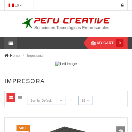
Es
MY CART
0
Home
Impresora
IMPRESORA
Sort by Default
16