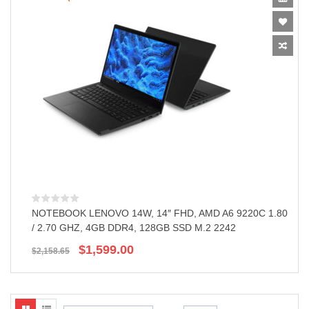
NOTEBOOK LENOVO 14W, 14″ FHD, AMD A6 9220C 1.80
/ 2.70 GHZ, 4GB DDR4, 128GB SSD M.2 2242
El
El
$
1,599.00
$
2,158.65
precio
precio
original
actual
era:
es:
$2,158.65.
$1,599.00.