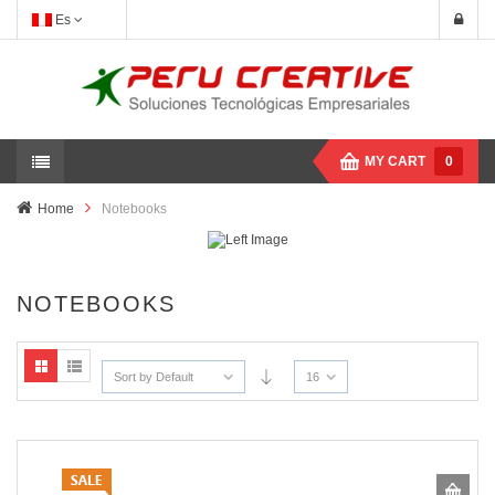
Es
MY CART
0
Home
Notebooks
NOTEBOOKS
Sort by Default
16