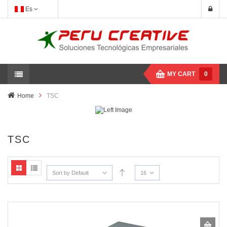
Es
MY CART
0
Home
TSC
TSC
Sort by Default
16