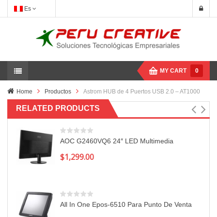
Es
MY CART
0
Home
Productos
Astrom HUB de 4 Puertos USB 2.0 – AT1000
RELATED PRODUCTS
AOC G2460VQ6 24″ LED Multimedia
$
1,299.00
All In One Epos-6510 Para Punto De Venta