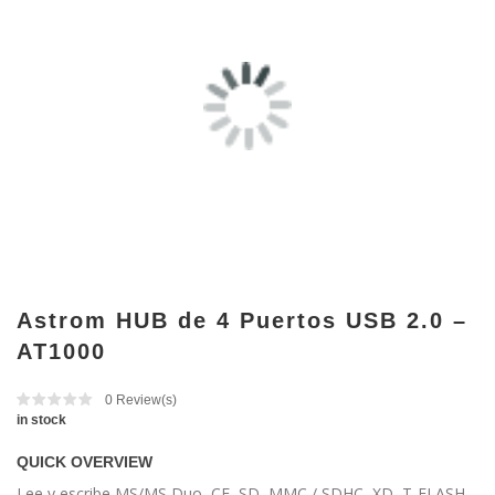
Astrom HUB de 4 Puertos USB 2.0 –
AT1000
0
Review(s)
in stock
QUICK OVERVIEW
Lee y escribe MS/MS Duo, CF, SD, MMC / SDHC, XD, T-FLASH,