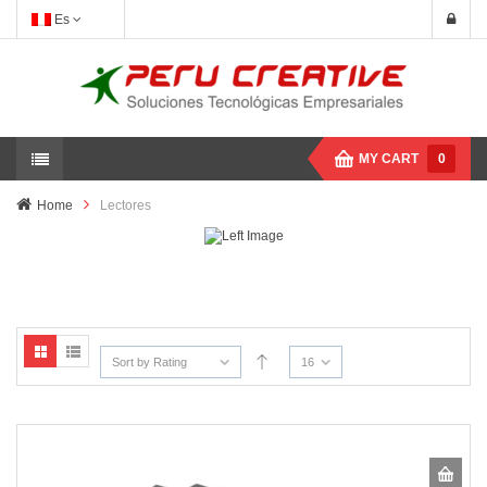
Es
MY CART
0
Home
Lectores
Sort by Rating
16