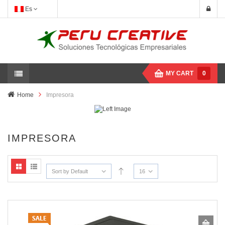
Es
MY CART
0
Home
Impresora
IMPRESORA
Sort by Default
16