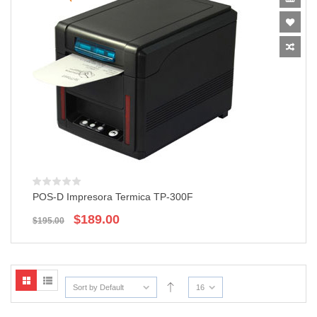
POS-D Impresora Termica TP-300F
El
El
$
189.00
$
195.00
precio
precio
original
actual
era:
es:
$195.00.
$189.00.
Sort by Default
16