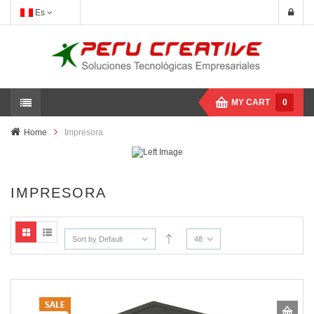
Es
MY CART
0
Home
Impresora
IMPRESORA
Sort by Default
48