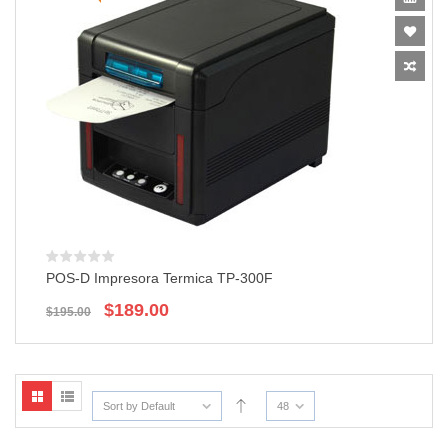
POS-D Impresora Termica TP-300F
El
El
$
189.00
$
195.00
precio
precio
original
actual
era:
es:
$195.00.
$189.00.
Sort by Default
48