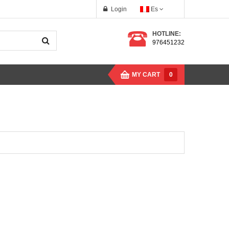
Login
Es
HOTLINE:
976451232
MY CART
0