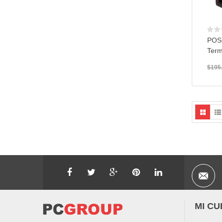
POS
Term
$
195
MI CU