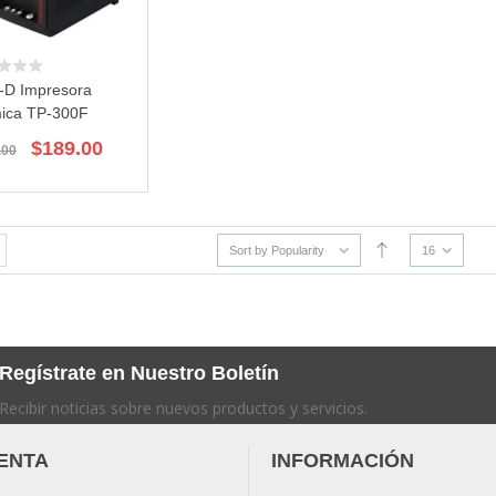
-D Impresora
ica TP-300F
El
El
$
189.00
.00
precio
precio
original
actual
era:
es:
$195.00.
$189.00.
Sort by Popularity
16
Regístrate en Nuestro Boletín
Recibir noticias sobre nuevos productos y servicios.
ENTA
INFORMACIÓN