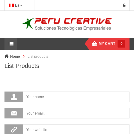
Es
MY CART
0
Home
List products
List Products