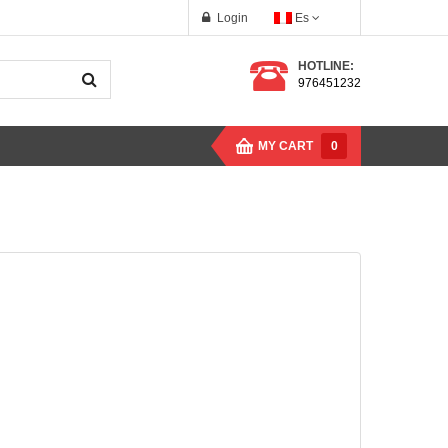
Login
Es
HOTLINE:
976451232
MY CART
0