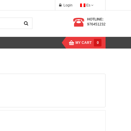
Login
Es
HOTLINE:
976451232
MY CART
0