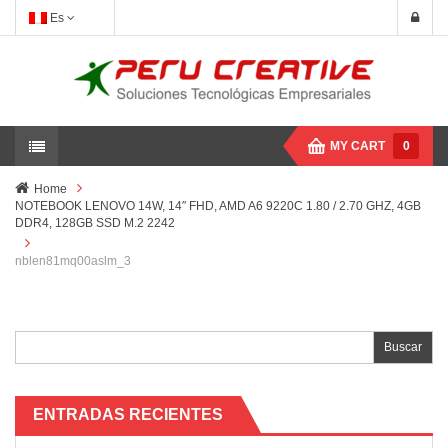
Es
MY CART
0
Home
NOTEBOOK LENOVO 14W, 14″ FHD, AMD A6 9220C 1.80 / 2.70 GHZ, 4GB
DDR4, 128GB SSD M.2 2242
nblen81mq00aslm_3
Buscar:
ENTRADAS RECIENTES