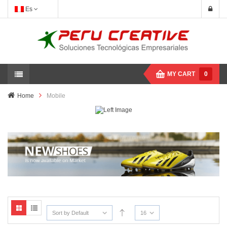
Es
MY CART
0
Home
Mobile
Sort by Default
16