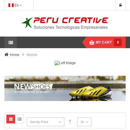
Es
MY CART
0
Home
Mobile
Sort by Price
16